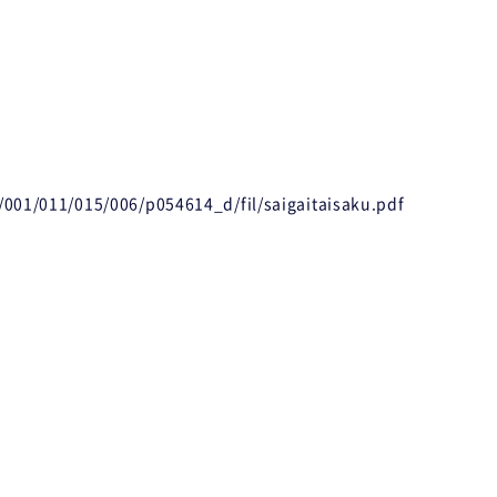
p/001/011/015/006/p054614_d/fil/saigaitaisaku.pdf