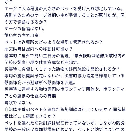
か？
ケージに入る程度の大きさのペットを受け入れ想定している。
避難するためのケージは飼い主が準備することが原則だが、区
の方で備蓄はあるか？
ケージの備蓄はない。
飼い主の方で用意。
ペットは避難所のどのような場所で管理されるか？
悪天候時は屋内への移動は可能か？
基本的に屋外で飼い主自身の管理。 悪天候時は避難所敷地内の
学校の飼育小屋や体育倉庫などを想定。
災害時に負傷してしまった動物の診察施設は開設されるか？
専用の施設開設予定はないが、災害時協力協定を締結している
獣医師会から避難所へ獣医師を派遣。
災害時に連携する動物専門のボランティア団体や、ボランティ
アとの連携の仕組みの有無
現状ではない。
自治体主催のペットを連れた防災訓練は行っているか？ 開催情
報はどこで確認できるか？
ペットを連れた防災訓練は現在行っていないが、しながわ防災
学校の一般区民参加型講座において、ペットと防災についての