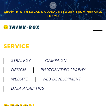
GROWTH WITH LOCAL & GLOBAL NETWORK FROM NAKANO,
TOKYO
SERVICE
STRATEGY
CAMPAIGN
DESIGN
PHOTO&VIDEOGRAPHY
WEBSITE
WEB DEVELOPMENT
DATA ANALYTICS