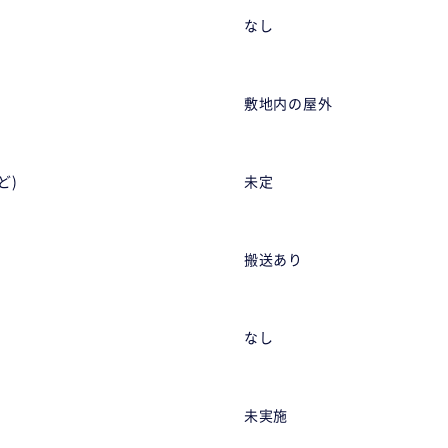
なし
敷地内の屋外
ど)
未定
搬送あり
なし
未実施