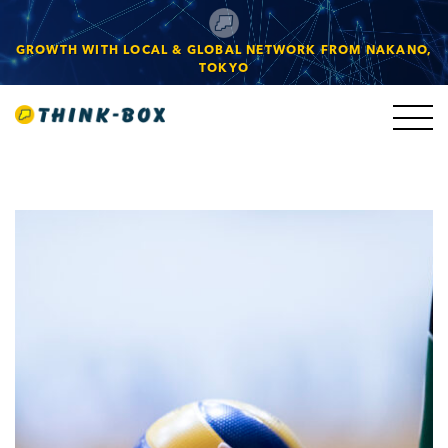
GROWTH WITH LOCAL & GLOBAL NETWORK FROM NAKANO,
TOKYO