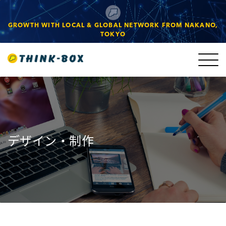
GROWTH WITH LOCAL & GLOBAL NETWORK FROM NAKANO,
TOKYO
デザイン・制作