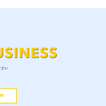
USINESS
ださい
RM